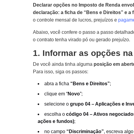
Declarar opções no Imposto de Renda envolv
declaração: a ficha de “Bens e Direitos” e a 
o controle mensal de lucros, prejuízos e
pagame
Abaixo, você confere o passo a passo detalha
o contrato tenha virado pó ou gerado prejuízo.
1. Informar as opções na
De você ainda tinha alguma
posição em abert
Para isso, siga os passos:
abra a ficha
“Bens e Direitos”
;
clique em “
Novo
”;
selecione o
grupo 04 – Aplicações e Inv
escolha o
código 04 – Ativos negociado
ações e fundos)
;
no campo
“Discriminação”
, escreva al