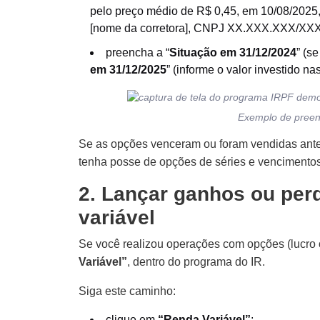
pelo preço médio de R$ 0,45, em 10/08/2025,
[nome da corretora], CNPJ XX.XXX.XXX/XXX
preencha a “
Situação em 31/12/2024
” (s
em 31/12/2025
” (informe o valor investido na
Exemplo de preen
Se as opções venceram ou foram vendidas antes
tenha posse de opções de séries e vencimentos
2. Lançar ganhos ou per
variável
Se você realizou operações com opções (lucro o
Variável”
, dentro do programa do IR.
Siga este caminho:
clique em
“Renda Variável”
;