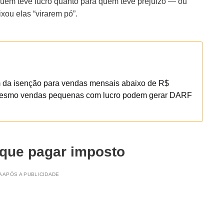
 quem teve lucro quanto para quem teve prejuízo — ou
ou elas “virarem pó”.
 da isenção para vendas mensais abaixo de R$
, mesmo vendas pequenas com lucro podem gerar DARF
 que pagar imposto
 APÓS A PUBLICIDADE