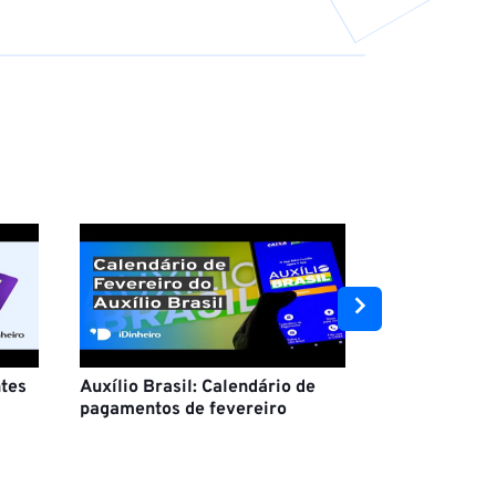
tes
Auxílio Brasil: Calendário de
Material esco
pagamentos de fevereiro
economizar