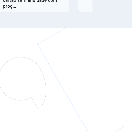
cartão sem anuidade com
prog...