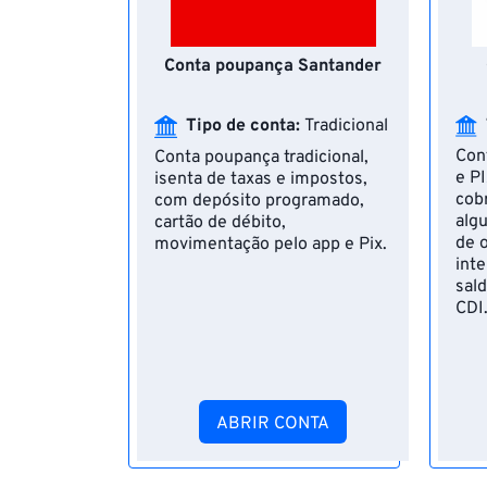
Conta poupança Santander
Tipo de conta:
Tradicional
Con
Conta poupança tradicional,
e P
isenta de taxas e impostos,
cob
com depósito programado,
algu
cartão de débito,
de o
movimentação pelo app e Pix.
int
sal
CDI
ABRIR CONTA