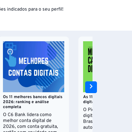
es indicados para o seu perfil!
Os 11 melhores bancos digitais
As 11 melhores carteiras
2026: ranking e análise
digitais para 2025
completa
O PicPay é uma das car
O C6 Bank lidera como
digitais mais completa
melhor conta digital de
Brasil, com rendiment
2026, com conta gratuita,
automático de 102% do