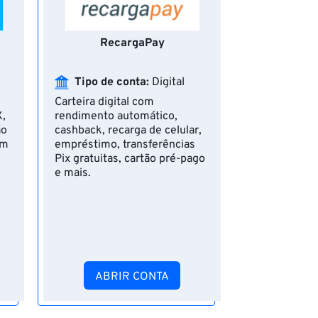
RecargaPay
Click Co
Tipo de conta:
Digital
Tipo de 
Carteira digital com
Conta para m
X,
rendimento automático,
com cartão E
ão
cashback, recarga de celular,
e opção de 
em
empréstimo, transferências
programada p
Pix gratuitas, cartão pré-pago
e mais.
ABRIR CONTA
ABR