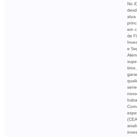
No i
desd
atua
prin
em c
de F
Inve
e Se
Além
supe
time,
gara
qual
seri
noss
traba
Com
espec
(CEA
anali
inve