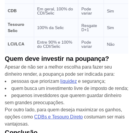
Em geral, 100% do
Pode
CDB
Sim
CDI/Selic
variar
Tesouro
Resgate
100% da Selic
Sim
D+1
Selic
Entre 90% e 100%
Pode
LCI/LCA
Não
do CDI/Selic
variar
Quem deve investir na poupança?
Apesar de não ser a melhor escolha para fazer seu
dinheiro render, a poupança pode ser indicada para:
pessoas que priorizam
liquidez
e segurança;
quem busca um investimento livre de imposto de renda;
pequenos investidores que querem guardar dinheiro
sem grandes preocupações.
Por outro lado, para quem deseja maximizar os ganhos,
opções como
CDBs e Tesouro Direto
costumam ser mais
vantajosas.
Conclusão