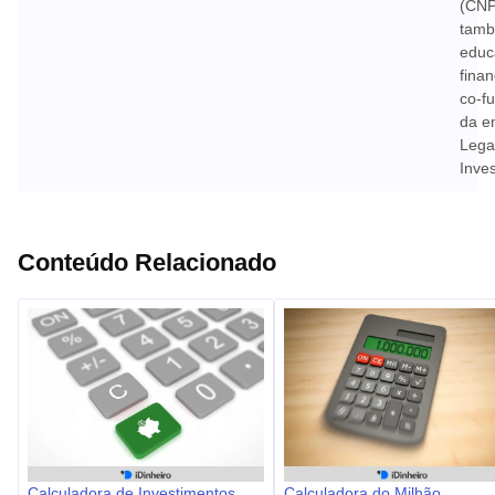
(CNP
tamb
educ
finan
co-f
da e
Lega
Inves
Conteúdo Relacionado
Calculadora de Investimentos
Calculadora do Milhão