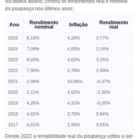
Na tabela abaixo, confira os rendimentos real e nominal
da poupança nos últimos anos:
Rendimento
Rendimento
Ano
Inflação
nominal
real
2025
8,19%
4,26%
3,77%
2024
7,09%
4,83%
2,16%
2023
8,03%
4,62%
3,26%
2022
7,90%
5,79%
2,00%
2021
2,94%
10,06%
-6,37%
2020
2,11%
4,52%
-2,30%
2019
4,26%
4,31%
-0,05%
2018
4,62%
3,75%
0,84%
2017
6,61%
2,95%
3,55%
Desde 2022 a rentabilidade real da poupança voltou a ser