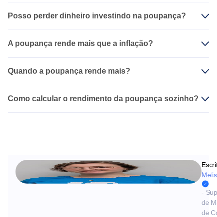
Posso perder dinheiro investindo na poupança?
A poupança rende mais que a inflação?
Quando a poupança rende mais?
Como calcular o rendimento da poupança sozinho?
Escri
Meli
- Sup
de M
de C