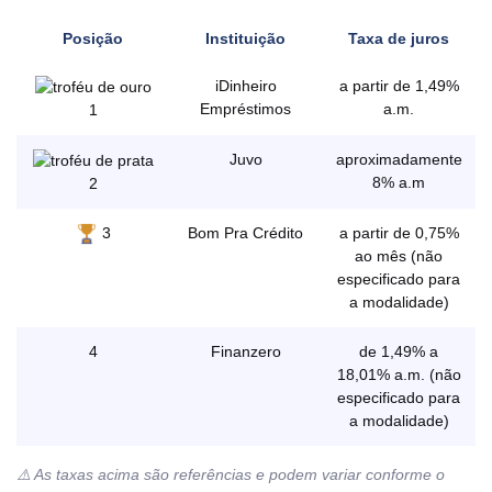
Posição
Instituição
Taxa de juros
iDinheiro
a partir de 1,49%
Empréstimos
a.m.
1
Juvo
aproximadamente
8% a.m
2
3
Bom Pra Crédito
a partir de 0,75%
ao mês (não
especificado para
a modalidade)
4
Finanzero
de 1,49% a
18,01% a.m. (não
especificado para
a modalidade)
⚠️
As taxas acima são referências e podem variar conforme o