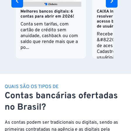
Melhores bancos digitais: 6
CAIXA Internet B
contas para abrir em 2026!
resolver erro X5 
acesso bloqueada
Conta sem tarifas, com
de usuário
cartão de crédito sem
Recebeu a men
anuidade, cashback ou com
&#8220;X5 &#8
saldo que rende mais que a
de acesso bloqu
po...
Cadastre um no
usuário&#8221; n
QUAIS SÃO OS TIPOS DE
Contas bancárias ofertadas
no Brasil?
As contas podem ser tradicionais ou digitais, sendo as
primeiras contratadas na agência e as digitais pela