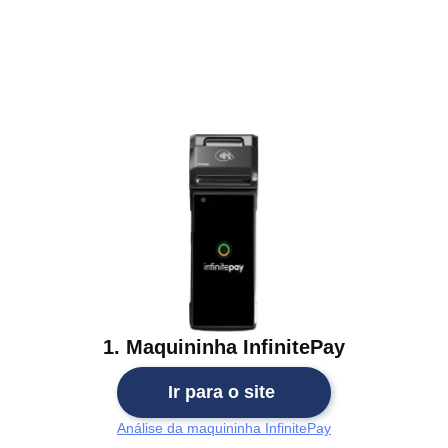
1. Maquininha InfinitePay
Ir para o site
Análise da maquininha InfinitePay