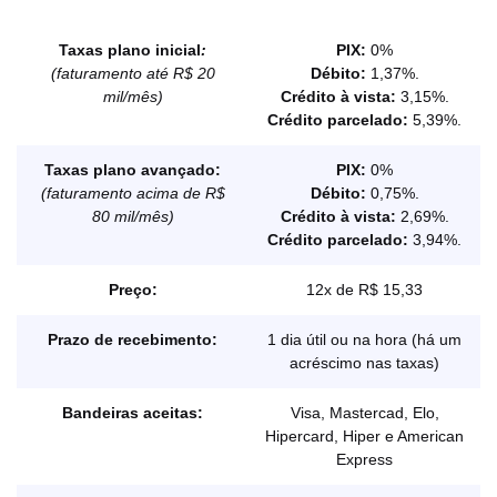
Taxas plano inicial
:
PIX:
0%
(faturamento até R$ 20
Débito:
1,37%.
mil/mês)
Crédito à vista:
3,15%.
Crédito parcelado:
5,39%.
Taxas plano avançado:
PIX:
0%
(faturamento acima de R$
Débito:
0,75%.
80 mil/mês)
Crédito à vista:
2,69%.
Crédito parcelado:
3,94%.
Preço:
12x de R$ 15,33
Prazo de recebimento:
1 dia útil ou na hora (há um
acréscimo nas taxas)
Bandeiras aceitas:
Visa, Mastercad, Elo,
Hipercard, Hiper e American
Express