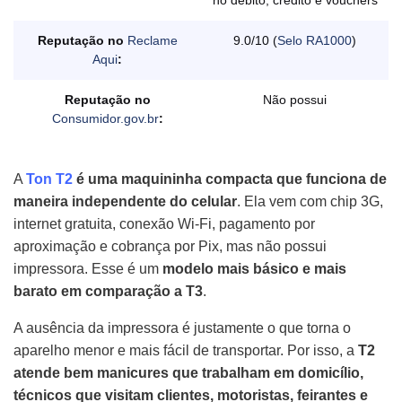
no débito, crédito e vouchers
Reputação no
Reclame
9.0/10 (
Selo RA1000
)
Aqui
:
Reputação no
Não possui
Consumidor.gov.br
:
A
To
n T2
é uma maquininha compacta que funciona de
maneira independente do celular
. Ela vem com chip 3G,
internet gratuita, conexão Wi-Fi, pagamento por
aproximação e cobrança por Pix, mas não possui
impressora. Esse é um
modelo mais básico e mais
barato em comparação a T3
.
A ausência da impressora é justamente o que torna o
aparelho menor e mais fácil de transportar. Por isso, a
T2
atende bem manicures que trabalham em domicílio,
técnicos que visitam clientes, motoristas, feirantes e