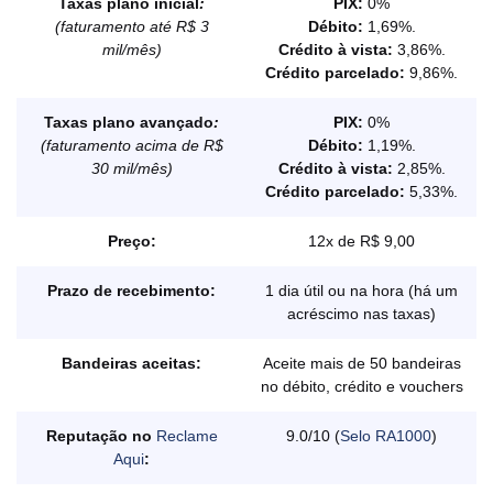
Taxas plano inicial
:
PIX:
0%
(faturamento até R$ 3
Débito:
1,69%.
mil/mês)
Crédito à vista:
3,86%.
Crédito parcelado:
9,86%.
Taxas plano avançado
:
PIX:
0%
(faturamento acima de R$
Débito:
1,19%.
30 mil/mês)
Crédito à vista:
2,85%.
Crédito parcelado:
5,33%.
Preço:
12x de R$ 9,00
Prazo de recebimento:
1 dia útil ou na hora (há um
acréscimo nas taxas)
Bandeiras aceitas:
Aceite mais de 50 bandeiras
no débito, crédito e vouchers
Reputação no
Reclame
9.0/10 (
Selo RA1000
)
Aqui
: