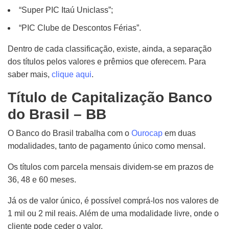
“Super PIC Itaú Uniclass”;
“PIC Clube de Descontos Férias”.
Dentro de cada classificação, e
xiste, ainda, a separação
d
os títulos pelos valores e prêmios que oferecem. Para
saber mais,
clique aqui
.
Título de Capitalização Banco
do Brasil – BB
O Banco do Brasil trabalha com o
Ourocap
em duas
modalidades, tanto de pagamento único como mensal.
Os títulos com parcela mensais d
ividem-se
em prazos de
36, 48 e 60 meses.
Já os de valor único, é
possível comprá-los
nos valores de
1 mil ou 2 mil reais. Além de uma modalidade livre, onde o
c
liente pode ceder o
valor.