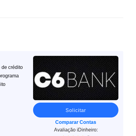
 de crédito
 programa
ito
Solicitar
Comparar Contas
Avaliação iDinheiro: