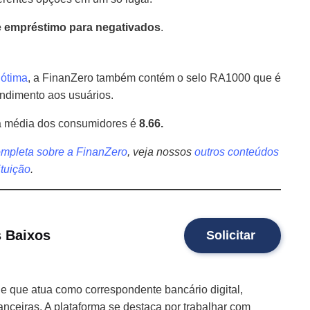
e empréstimo para negativados
.
a
ótima
, a FinanZero também contém o selo RA1000 que é
endimento aos usuários.
ta média dos consumidores é
8.66.
ompleta sobre a FinanZero
,
veja nossos
outros conteúdos
tituição
.
s Baixos
Solicitar
e que atua como correspondente bancário digital,
nanceiras. A plataforma se destaca por trabalhar com