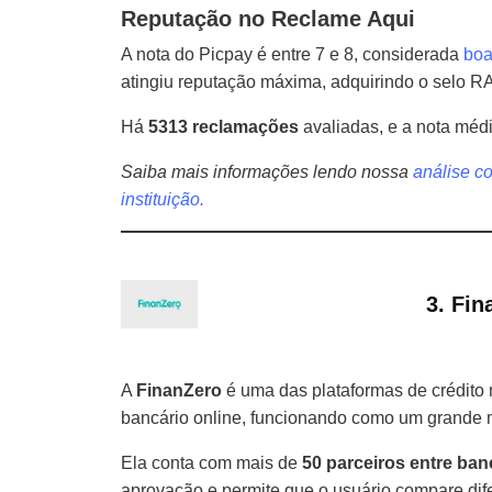
Reputação no Reclame Aqui
A nota do Picpay é entre 7 e 8, considerada
bo
atingiu reputação máxima, adquirindo o selo R
Há
5313 reclamações
avaliadas, e a nota mé
Saiba mais informações lendo nossa
análise c
instituição.
3. Fin
A
FinanZero
é uma das plataformas de crédito
bancário online, funcionando como um grande 
Ela conta com mais de
50 parceiros entre ban
aprovação e permite que o usuário compare dif