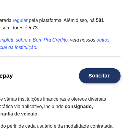
derada
regular
pela plataforma. Além disso, há
581
onsumidores é
5.73.
ompleta sobre a Bom Pra Crédito
, veja nossos
outros
icial da instituição
.
icpay
Solicitar
várias instituições financeiras e oferece diversas
ática via aplicativo, incluindo
consignado,
antia de veículo
.
do perfil de cada usuário e da modalidade contratada.