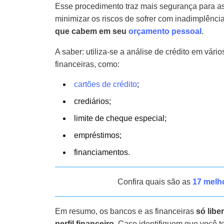
Esse procedimento traz mais segurança para as
minimizar os riscos de sofrer com inadimplência,
que cabem em seu
orçamento
pessoal
.
A saber: utiliza-se a análise de crédito em vári
financeiras, como:
cartões de crédito
;
crediários;
limite de cheque especial;
empréstimos;
financiamentos.
Confira quais são as
17 melh
Em resumo, os bancos e as financeiras
só libe
perfil financeiro
. Caso identifiquem que você t