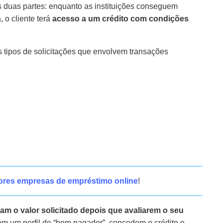
 duas partes: enquanto as instituições conseguem
 o cliente terá
acesso a um crédito com condições
os tipos de solicitações que envolvem transações
ores empresas de empréstimo online
!
ram o valor solicitado depois que avaliarem o seu
em um perfil de “bom pagador”, concedem o crédito e