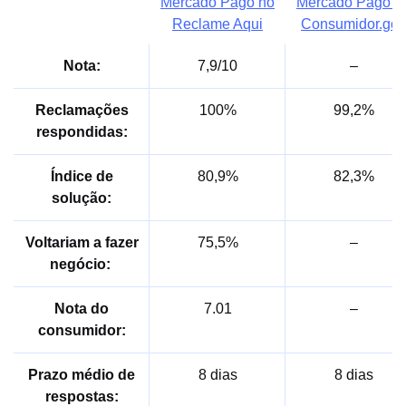
Mercado Pago no
Mercado Pago n
Reclame Aqui
Consumidor.gov
Nota:
7,9/10
–
Reclamações
100%
99,2%
respondidas:
Índice de
80,9%
82,3%
solução:
Voltariam a fazer
75,5%
–
negócio:
Nota do
7.01
–
consumidor:
Prazo médio de
8 dias
8 dias
respostas: