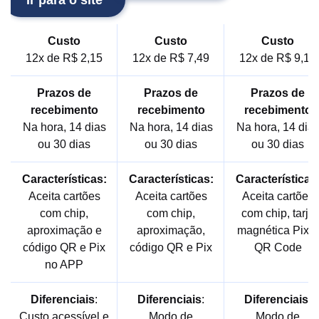
Ir para o site
Custo
Custo
Custo
12x de R$ 2,15
12x de R$ 7,49
12x de R$ 9,15
Prazos de
Prazos de
Prazos de
recebimento
recebimento
recebimento
Na hora, 14 dias
Na hora, 14 dias
Na hora, 14 dia
ou 30 dias
ou 30 dias
ou 30 dias
Características:
Características:
Características
Aceita cartões
Aceita cartões
Aceita cartões
com chip,
com chip,
com chip, tarja
aproximação e
aproximação,
magnética Pix e
código QR e Pix
código QR e Pix
QR Code
no APP
Diferenciais
:
Diferenciais
:
Diferenciais
:
Custo acessível e
Modo de
Modo de