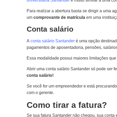
universitária Santander
é muito similar a uma co
Para realizar a abertura basta se dirigir a uma 
um
comprovante de matrícula
em uma instituiç
Conta salário
A
conta salário Santander
é uma opção destinada
pagamentos de aposentadoria, pensões, salários 
Essa modalidade possui maiores limitações que u
Abrir uma conta salário Santander só pode ser 
conta salário!
Se você for um empreendedor e está procurando a
com o gerente.
Como tirar a fatura?
Se sua fatura Santander não chegou, sua conta e