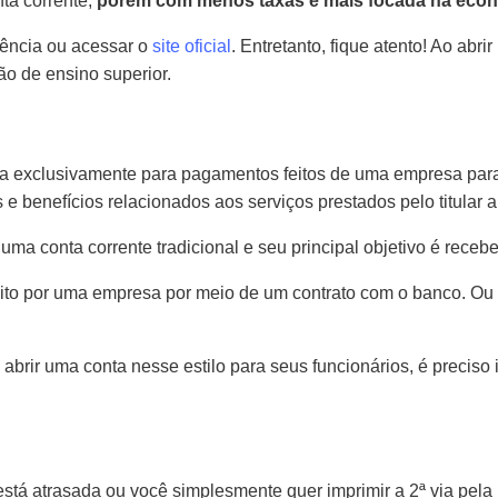
nta corrente,
porém com menos taxas e mais focada na eco
agência ou acessar o
site oficial
. Entretanto, fique atento! Ao abri
ão de ensino superior.
 exclusivamente para pagamentos feitos de uma empresa para s
e benefícios relacionados aos serviços prestados pelo titular
ma conta corrente tradicional e seu principal objetivo é receb
feito por uma empresa por meio de um contrato com o banco. O
brir uma conta nesse estilo para seus funcionários, é preciso 
stá atrasada ou você simplesmente quer imprimir a 2ª via pela 