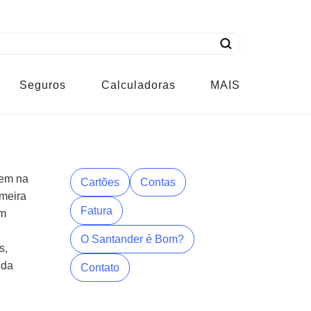
Seguros
Calculadoras
MAIS
gem na
Cartões
Contas
imeira
Fatura
em
O Santander é Bom?
s,
 da
Contato