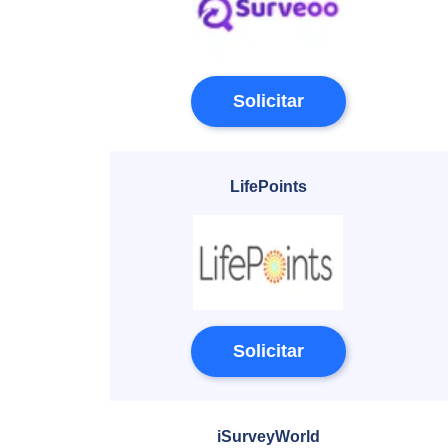
Solicitar
LifePoints
Solicitar
iSurveyWorld