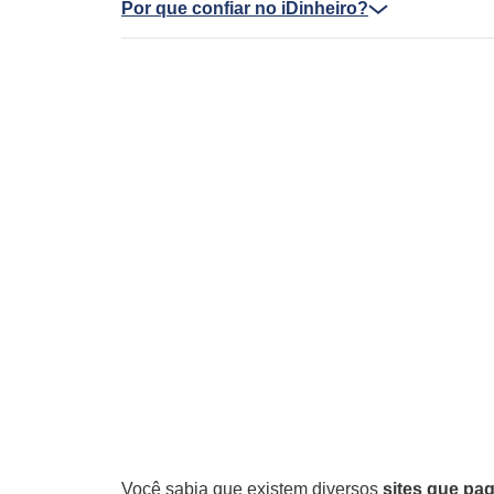
Por que confiar no iDinheiro?
Você sabia que existem diversos
sites que pa