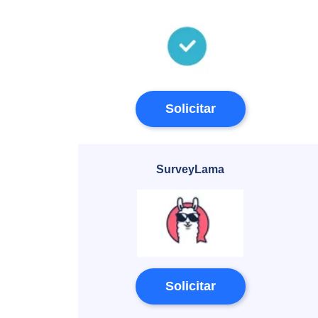
Solicitar
SurveyLama
Solicitar