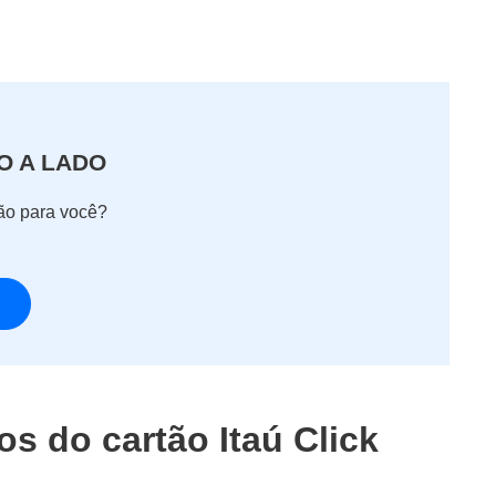
O A LADO
tão para você?
os do cartão Itaú Click