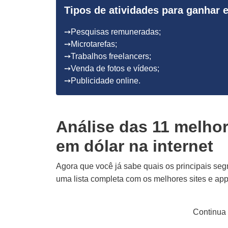
Tipos de atividades para ganhar e
➙Pesquisas remuneradas;
➙Microtarefas;
➙Trabalhos freelancers;
➙Venda de fotos e vídeos;
➙Publicidade online.
Análise das 11 melho
em dólar na internet
Agora que você já sabe quais os principais seg
uma lista completa com os melhores sites e app
Continua 