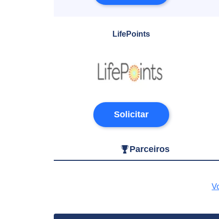
LifePoints
Solicitar
Parceiros
Vo