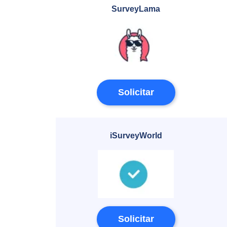
SurveyLama
Solicitar
iSurveyWorld
Solicitar