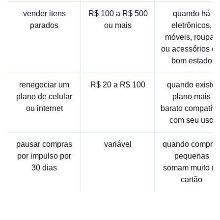
vender itens
R$ 100 a R$ 500
quando há
parados
ou mais
eletrônicos,
móveis, roupas
ou acessórios e
bom estado
renegociar um
R$ 20 a R$ 100
quando existe
plano de celular
plano mais
ou internet
barato compatíve
com seu uso
pausar compras
variável
quando compra
por impulso por
pequenas
30 dias
somam muito n
cartão