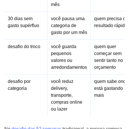
mês
30 dias sem
você pausa uma
quem precisa de
gasto supérfluo
categoria de
resultado rápido
gasto por um mês
desafio do troco
você guarda
quem quer
pequenos
começar sem
valores ou
sentir tanto no
arredondamentos
orçamento
desafio por
você reduz
quem sabe onde
categoria
delivery,
está gastando
transporte,
mais
compras online
ou lazer
No
desafio das 52 semanas
tradicional, a pessoa começa