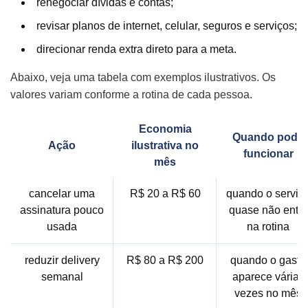
renegociar dívidas e contas;
revisar planos de internet, celular, seguros e serviços;
direcionar renda extra direto para a meta.
Abaixo, veja uma tabela com exemplos ilustrativos. Os
valores variam conforme a rotina de cada pessoa.
Economia
Quando pode
Ação
ilustrativa no
funcionar
mês
cancelar uma
R$ 20 a R$ 60
quando o serviç
assinatura pouco
quase não entra
usada
na rotina
reduzir delivery
R$ 80 a R$ 200
quando o gasto
semanal
aparece várias
vezes no mês