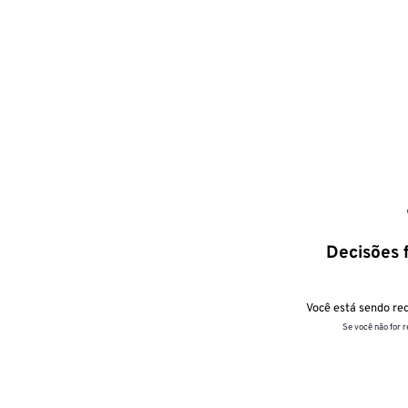
Decisões f
Você está sendo red
Se você não for 