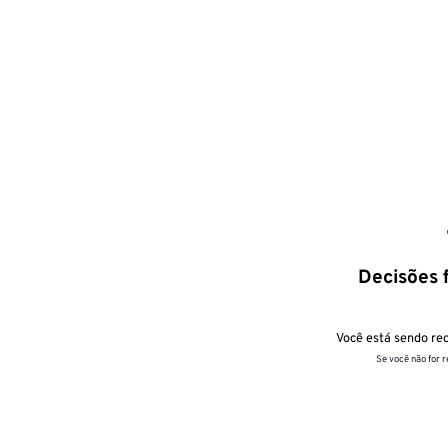
Decisões f
Você está sendo red
Se você não for 