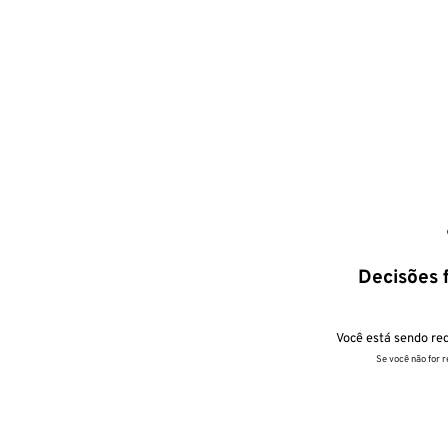
Decisões f
Você está sendo red
Se você não for 