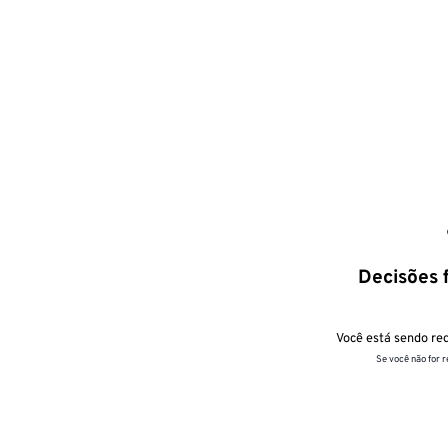
Decisões f
Você está sendo red
Se você não for 