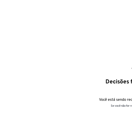
Decisões f
Você está sendo red
Se você não for 