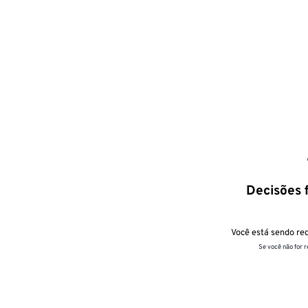
Decisões f
Você está sendo red
Se você não for 