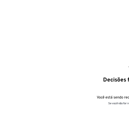
Decisões f
Você está sendo red
Se você não for 