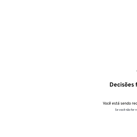
Decisões f
Você está sendo red
Se você não for 