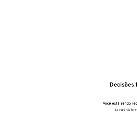
Decisões f
Você está sendo red
Se você não for 