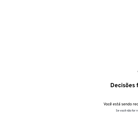
Decisões f
Você está sendo red
Se você não for 