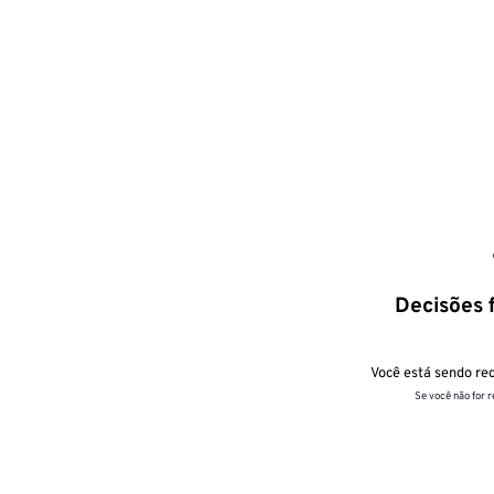
Decisões f
Você está sendo red
Se você não for 