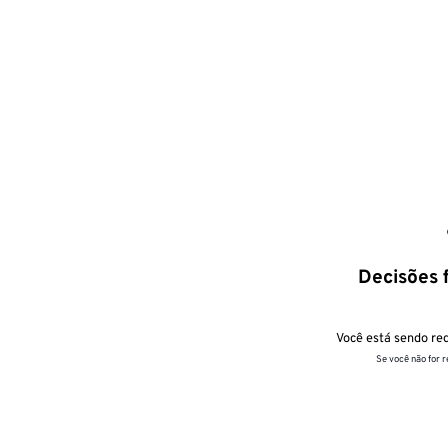
Decisões f
Você está sendo red
Se você não for 