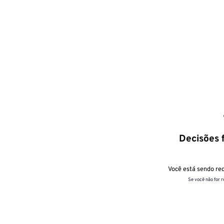
Decisões f
Você está sendo red
Se você não for 