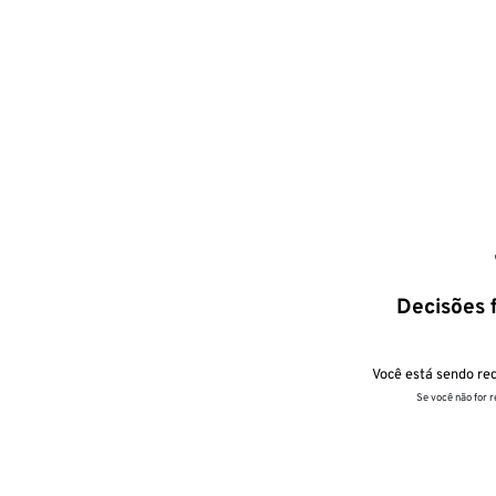
Decisões f
Você está sendo red
Se você não for 