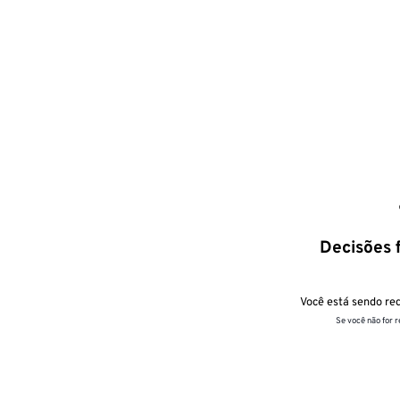
Decisões f
Você está sendo red
Se você não for 