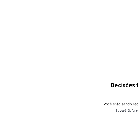
Decisões f
Você está sendo red
Se você não for 