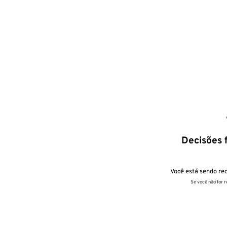
Decisões f
Você está sendo red
Se você não for 