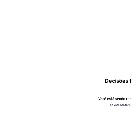
Decisões f
Você está sendo red
Se você não for 