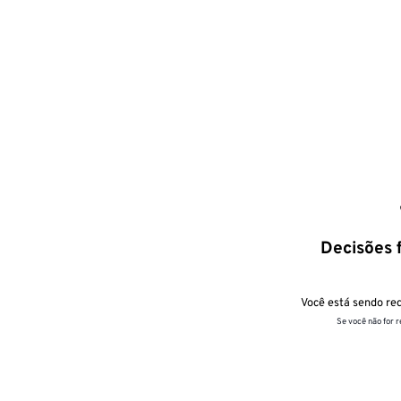
Decisões f
Você está sendo red
Se você não for 