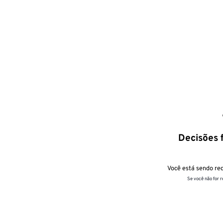
Decisões f
Você está sendo red
Se você não for 