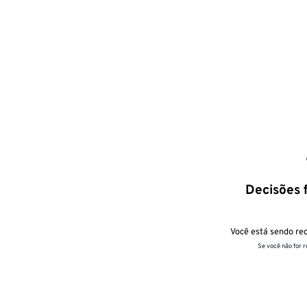
Decisões f
Você está sendo red
Se você não for 