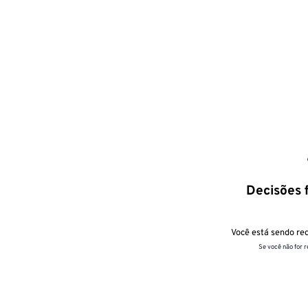
Decisões f
Você está sendo red
Se você não for 