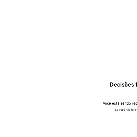
Decisões f
Você está sendo red
Se você não for 