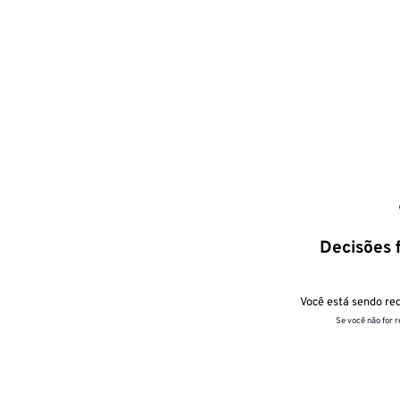
Decisões f
Você está sendo red
Se você não for 