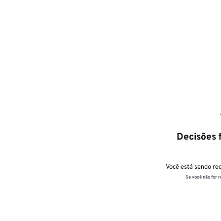
Decisões f
Você está sendo red
Se você não for 