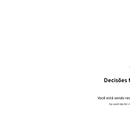
Decisões f
Você está sendo red
Se você não for 