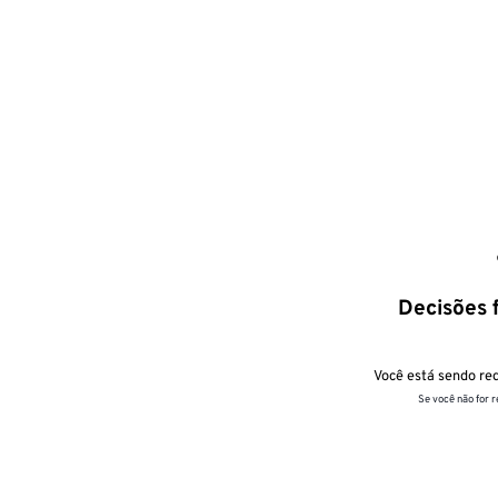
Decisões f
Você está sendo red
Se você não for 