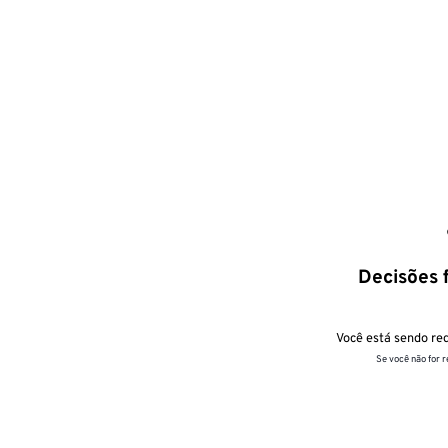
Decisões f
Você está sendo red
Se você não for 