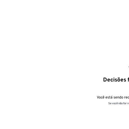
Decisões f
Você está sendo red
Se você não for 