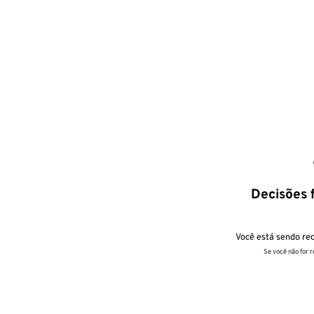
Decisões f
Você está sendo red
Se você não for 