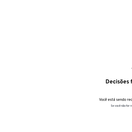
Decisões f
Você está sendo red
Se você não for 