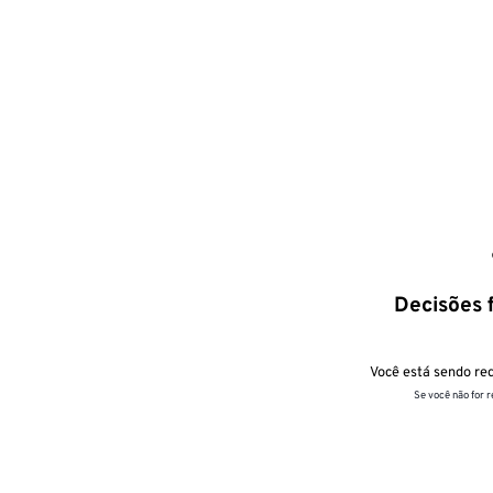
Decisões f
Você está sendo red
Se você não for 