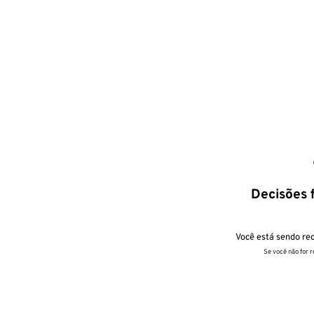
Decisões f
Você está sendo red
Se você não for 