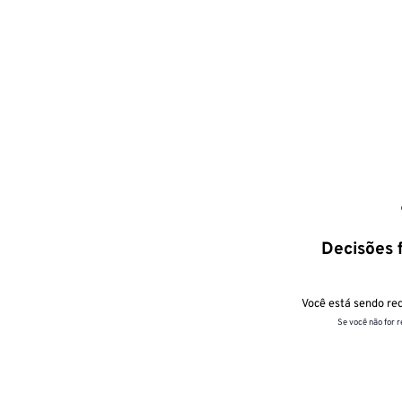
Decisões f
Você está sendo red
Se você não for 